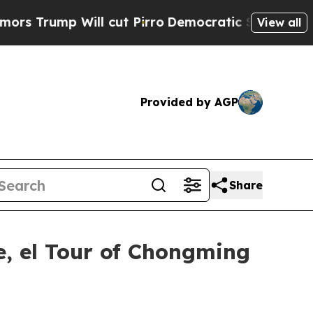
p Will cut Pirro
Democratic Socialists of Ameri
View all
Provided by AGP
Share
e, el Tour of Chongming