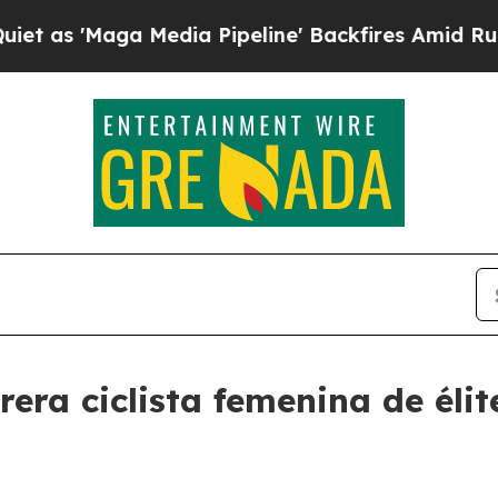
aga Media Pipeline' Backfires Amid Rumors Trum
era ciclista femenina de élit