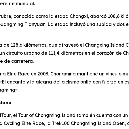
erente mundial.
tubre, conocida como la etapa Chongxi, abarcó 108,6 kil
Guangming Tianyuan. La etapa incluyó una subida y dos e
 de 128,6 kilómetros, que atravesó el Changxing Island Co
, un circuito urbano de 111,4 kilómetros en el corazón de
e de carretera.
g Elite Race en 2003, Chongming mantiene un vínculo muy 
«El encanto y la alegría del ciclismo brilla con fuerza en 
ngming».
adana
ldTour, el Tour of Chongming Island también cuenta con u
 Cycling Elite Race, la Trek100 Chongming Island Open, as