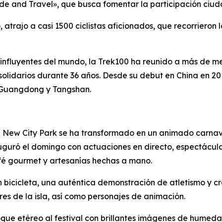
ide and Travel», que busca fomentar la participación ciu
rajo a casi 1500 ciclistas aficionados, que recorrieron l
influyentes del mundo, la Trek100 ha reunido a más de me
solidarios durante 36 años. Desde su debut en China en 2
, Guangdong y Tangshan.
g New City Park se ha transformado en un animado carnava
inauguró el domingo con actuaciones en directo, espectácu
café gourmet y artesanías hechas a mano.
en bicicleta, una auténtica demonstración de atletismo y cr
lores de la isla, así como personajes de animación.
que etéreo al festival con brillantes imágenes de humedal