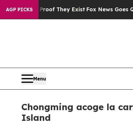
s no Proof They Exist
Fox News Goes Quiet as 'M
AGP PICKS
Menu
Chongming acoge la carr
Island